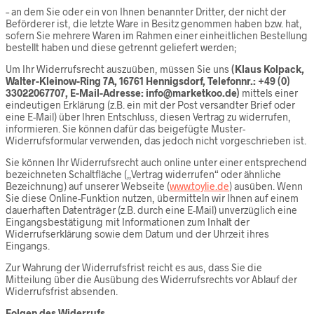
– an dem Sie oder ein von Ihnen benannter Dritter, der nicht der
Beförderer ist, die letzte Ware in Besitz genommen haben bzw. hat,
sofern Sie mehrere Waren im Rahmen einer einheitlichen Bestellung
bestellt haben und diese getrennt geliefert werden;
Um Ihr Widerrufsrecht auszuüben, müssen Sie uns
(Klaus Kolpack,
Walter-Kleinow-Ring 7A, 16761 Hennigsdorf, Telefonnr.: +49 (0)
33022067707, E-Mail-Adresse: info@marketkoo.de)
mittels einer
eindeutigen Erklärung (z.B. ein mit der Post versandter Brief oder
eine E-Mail) über Ihren Entschluss, diesen Vertrag zu widerrufen,
informieren. Sie können dafür das beigefügte Muster-
Widerrufsformular verwenden, das jedoch nicht vorgeschrieben ist.
Sie können Ihr Widerrufsrecht auch online unter einer entsprechend
bezeichneten Schaltfläche („Vertrag widerrufen“ oder ähnliche
Bezeichnung) auf unserer Webseite (
www.toylie.de
) ausüben. Wenn
Sie diese Online-Funktion nutzen, übermitteln wir Ihnen auf einem
dauerhaften Datenträger (z.B. durch eine E-Mail) unverzüglich eine
Eingangsbestätigung mit Informationen zum Inhalt der
Widerrufserklärung sowie dem Datum und der Uhrzeit ihres
Eingangs.
Zur Wahrung der Widerrufsfrist reicht es aus, dass Sie die
Mitteilung über die Ausübung des Widerrufsrechts vor Ablauf der
Widerrufsfrist absenden.
Folgen des Widerrufs