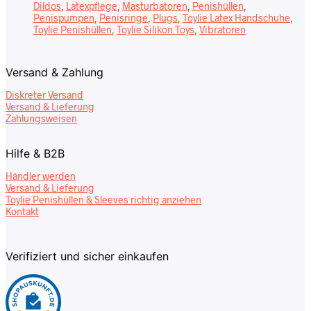
Dildos
Latexpflege
Masturbatoren
Penishüllen
Penispumpen
Penisringe
Plugs
Toylie Latex Handschuhe
Toylie Penishüllen
Toylie Silikon Toys
Vibratoren
Versand & Zahlung
Diskreter Versand
Versand & Lieferung
Zahlungsweisen
Hilfe & B2B
Händler werden
Versand & Lieferung
Toylie Penishüllen & Sleeves richtig anziehen
Kontakt
Verifiziert und sicher einkaufen